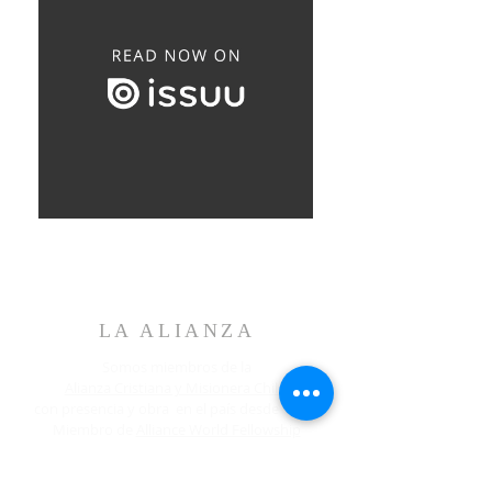
LA ALIANZA
Somos miembros de la
Alianza Cristiana y Misionera Chile
,
con presencia y obra en el país desde 1897.
Miembro de
Alliance World Fellowship